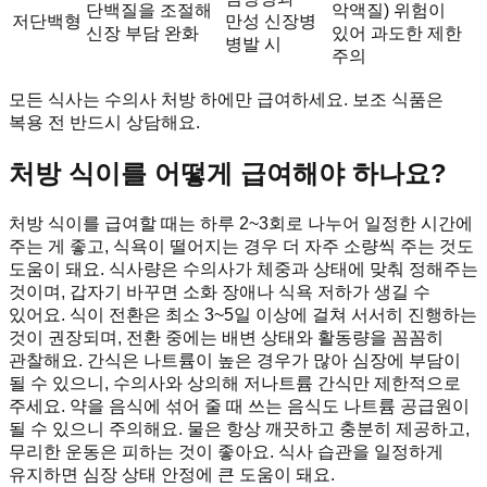
단백질을 조절해
악액질) 위험이
저단백형
만성 신장병
신장 부담 완화
있어 과도한 제한
병발 시
주의
모든 식사는 수의사 처방 하에만 급여하세요. 보조 식품은
복용 전 반드시 상담해요.
처방 식이를 어떻게 급여해야 하나요?
처방 식이를 급여할 때는 하루 2~3회로 나누어 일정한 시간에
주는 게 좋고, 식욕이 떨어지는 경우 더 자주 소량씩 주는 것도
도움이 돼요. 식사량은 수의사가 체중과 상태에 맞춰 정해주는
것이며, 갑자기 바꾸면 소화 장애나 식욕 저하가 생길 수
있어요. 식이 전환은 최소 3~5일 이상에 걸쳐 서서히 진행하는
것이 권장되며, 전환 중에는 배변 상태와 활동량을 꼼꼼히
관찰해요. 간식은 나트륨이 높은 경우가 많아 심장에 부담이
될 수 있으니, 수의사와 상의해 저나트륨 간식만 제한적으로
주세요. 약을 음식에 섞어 줄 때 쓰는 음식도 나트륨 공급원이
될 수 있으니 주의해요. 물은 항상 깨끗하고 충분히 제공하고,
무리한 운동은 피하는 것이 좋아요. 식사 습관을 일정하게
유지하면 심장 상태 안정에 큰 도움이 돼요.