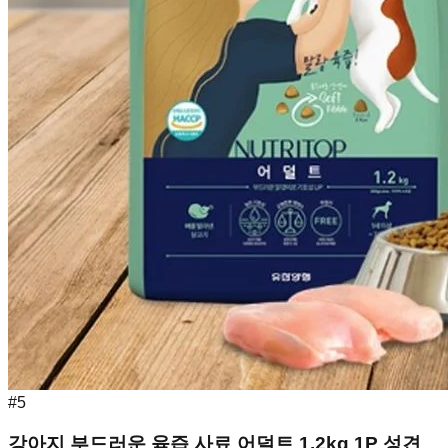
#
5
강아지 부드러운 육즙 사료 어덜트 1.2kg 1P 성견