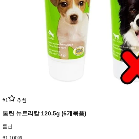
#
1
추천
톰린 뉴트리칼 120.5g (6개묶음)
톰린
61,100
원