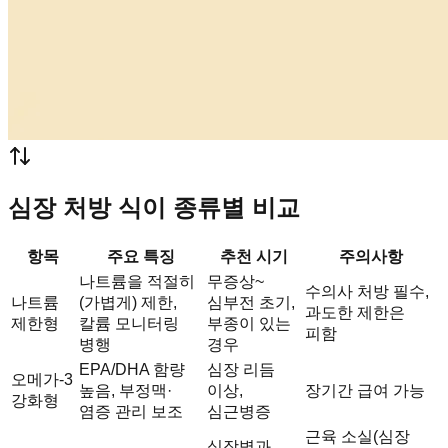
심장 처방 식이 종류별 비교
항목
주요 특징
추천 시기
주의사항
나트륨을 적절히
무증상~
수의사 처방 필수,
나트륨
(가볍게) 제한,
심부전 초기,
과도한 제한은
제한형
칼륨 모니터링
부종이 있는
피함
병행
경우
EPA/DHA 함량
심장 리듬
오메가-3
높음, 부정맥·
이상,
장기간 급여 가능
강화형
염증 관리 보조
심근병증
근육 소실(심장
심장병과