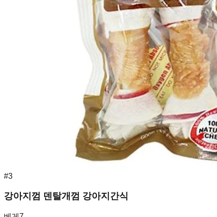
#
3
강아지껌 덴탈개껌 강아지간식
베게7