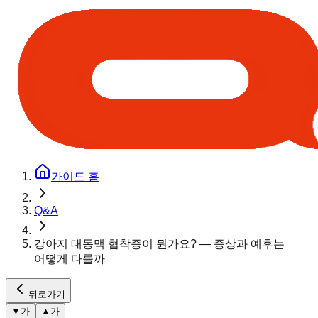
가이드 홈
Q&A
강아지 대동맥 협착증이 뭔가요? — 증상과 예후는
어떻게 다를까
뒤로가기
▼
가
▲
가