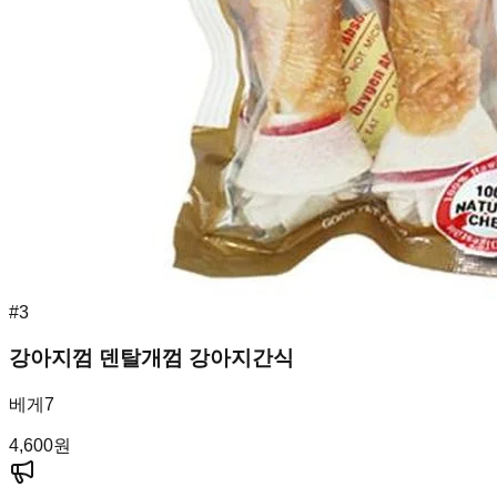
#
3
강아지껌 덴탈개껌 강아지간식
베게7
4,600
원