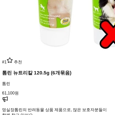
#
1
추천
톰린 뉴트리칼 120.5g (6개묶음)
톰린
61,100
원
멍실장
톰린의 반려동물 상품 제품으로, 많은 보호자분들이