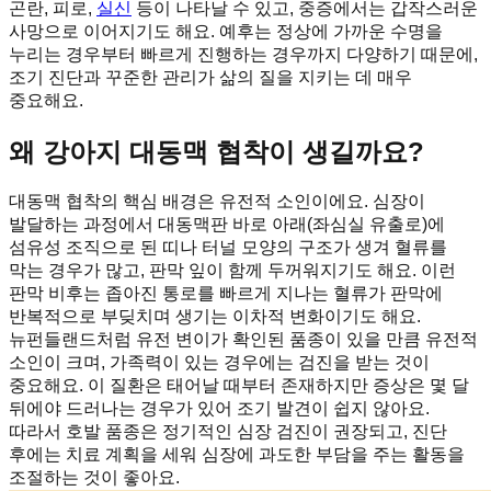
곤란, 피로,
실신
등이 나타날 수 있고, 중증에서는 갑작스러운
사망으로 이어지기도 해요. 예후는 정상에 가까운 수명을
누리는 경우부터 빠르게 진행하는 경우까지 다양하기 때문에,
조기 진단과 꾸준한 관리가 삶의 질을 지키는 데 매우
중요해요.
왜 강아지 대동맥 협착이 생길까요?
대동맥 협착의 핵심 배경은 유전적 소인이에요. 심장이
발달하는 과정에서 대동맥판 바로 아래(좌심실 유출로)에
섬유성 조직으로 된 띠나 터널 모양의 구조가 생겨 혈류를
막는 경우가 많고, 판막 잎이 함께 두꺼워지기도 해요. 이런
판막 비후는 좁아진 통로를 빠르게 지나는 혈류가 판막에
반복적으로 부딪치며 생기는 이차적 변화이기도 해요.
뉴펀들랜드처럼 유전 변이가 확인된 품종이 있을 만큼 유전적
소인이 크며, 가족력이 있는 경우에는 검진을 받는 것이
중요해요. 이 질환은 태어날 때부터 존재하지만 증상은 몇 달
뒤에야 드러나는 경우가 있어 조기 발견이 쉽지 않아요.
따라서 호발 품종은 정기적인 심장 검진이 권장되고, 진단
후에는 치료 계획을 세워 심장에 과도한 부담을 주는 활동을
조절하는 것이 좋아요.