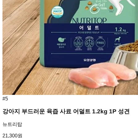
#
5
강아지 부드러운 육즙 사료 어덜트 1.2kg 1P 성견
뉴트리탑
21,300
원