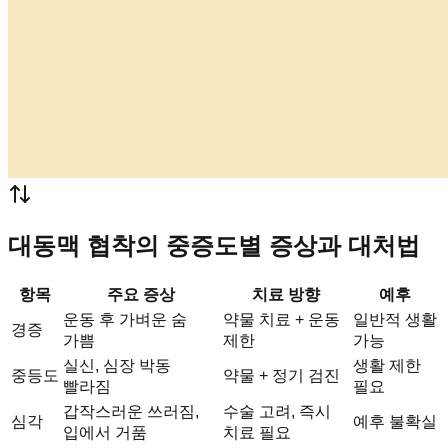
대동맥 협착의 중증도별 증상과 대처법
항목
주요 증상
치료 방향
예후
운동 후 가벼운 숨
약물 치료 + 운동
일반적 생활
경증
가쁨
제한
가능
실신, 심장 박동
생활 제한
중등도
약물 + 정기 검진
빨라짐
필요
갑작스러운 쓰러짐,
수술 고려, 즉시
심각
예후 불확실
입에서 거품
치료 필요