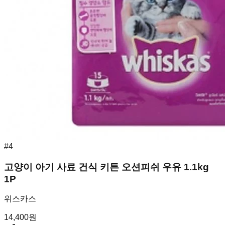
#
4
고양이 아기 사료 건식 키튼 오션피쉬 우유 1.1kg
1P
위스카스
14,400
원