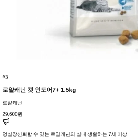
#
3
로얄캐닌 캣 인도어7+ 1.5kg
로얄캐닌
29,600
원
멍실장
신뢰할 수 있는 로얄캐닌의 실내 생활하는 7세 이상