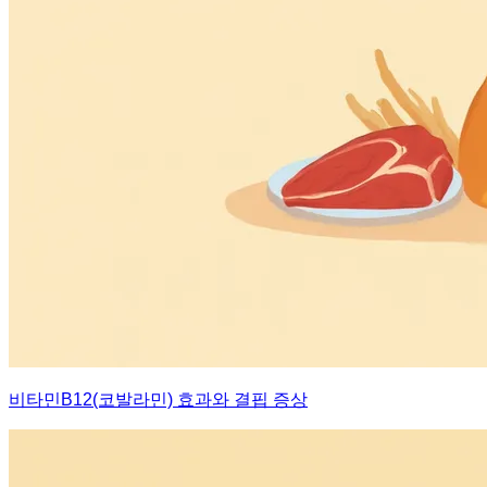
비타민B12(코발라민) 효과와 결핍 증상