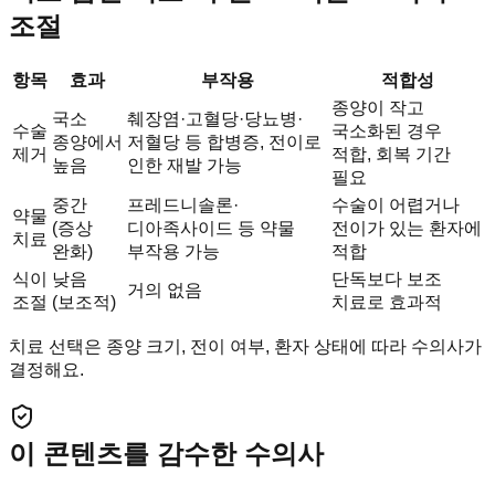
조절
항목
효과
부작용
적합성
종양이 작고
국소
췌장염·고혈당·당뇨병·
수술
국소화된 경우
종양에서
저혈당 등 합병증, 전이로
제거
적합, 회복 기간
높음
인한 재발 가능
필요
중간
프레드니솔론·
수술이 어렵거나
약물
(증상
디아족사이드 등 약물
전이가 있는 환자에
치료
완화)
부작용 가능
적합
식이
낮음
단독보다 보조
거의 없음
조절
(보조적)
치료로 효과적
치료 선택은 종양 크기, 전이 여부, 환자 상태에 따라 수의사가
결정해요.
이 콘텐츠를 감수한 수의사