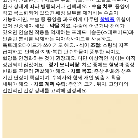
환자 상태에 따라 병행되거나 선택돼요. -
수술 치료
: 종양이
작고 국소화되어 있으면 췌장 일부를 제거하는 수술이
가능하지만, 수술 중 종양을 과도하게 다루면
합병증
위험이
있어 신중해야 해요. -
약물 치료
: 수술이 어렵거나 전이가
있으면 인슐린 작용을 억제하는 프레드니솔론(스테로이드)과
인슐린 분비를 억제하는 디아족사이드를 사용하고,
옥트레오타이드가 쓰이기도 해요. -
식이 조절
: 소량씩 자주
급여하고, 단백질·지방·복합 탄수화물이 풍부한 식이로
혈당을 안정화하는 것이 권장돼요. 다만 이상적인 식이는 아직
정립되지 않았어요. -
정기 모니터링
: 치료 중에도 혈당과 증상
변화를 꾸준히 관찰해야 해요. -
치료 목표
: 증상 완화와 생존
기간 연장이 핵심이며, 수의사와 함께 개인 맞춤 계획을
세워야 해요. -
치료 계획 수립
: 종양의 크기, 위치, 고양이의
전반적인 건강 상태를 고려해 결정돼요.