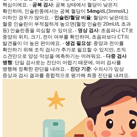
핵심이에요. -
공복 검사
: 공복 상태에서 혈당이 낮은지
확인하며, 인슐린종에서는 공복 혈당이
54mg
/dL(3mmol/L)
이하인 경우가 많아요. -
인슐린/혈당 비율
: 혈당이 낮은데도
혈중 인슐린이 부적절하게 높으면(혈장 인슐린 20mU/L 초과
등) 인슐린종을 의심할 수 있어요. -
영상 검사
: 초음파나 CT로
종양의 위치, 크기, 전이 여부를 확인하며, 초음파보다 CT의
발견율이 더 높은 편이에요. -
생검 필요성
: 종양과 전이를
확인하기 위해 조직 검사가 추가로 필요할 수 있지만, 조직
소견만으로 양성·악성을 예측하기는 어려워요. -
다중 검사
병행
: 단일 검사로는 진단이 어렵기 때문에, 여러 검사를
병행해 정확한 판단을 내려요. -
진단 기준
: 수의사가 임상
증상과 검사 결과를 종합적으로 평가해 최종 진단을 내려요.