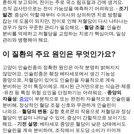
흔하게 보고되며, 전이는 주로 국소 림프절과 간에 생겨요.
조직 검사만으로는 전이 가능성을 예측하기 어려워요. -
조기
발견
: 증상이 약할 때부터 수의사와 상의하면 치료 방향을
잡는 데 도움이 되지만, 전이로 인해 저혈당이 다시 나타나는
경우가 많아 꾸준한 관리가 필요해요. -
혈당 조절
: 인슐린
분비를 억제하고 저혈당을 교정하는 치료가 핵심이며, 일상
관리와 병행해야 해요.
이 질환의 주요 원인은 무엇인가요?
고양이 인슐린종의 정확한 원인은 아직 분명히 밝혀지지
않았어요. 인슐린종은 췌장 베타세포에서 생긴 기능성
종양으로, 저혈당이 있어도 인슐린을 자율적으로 계속
분비하는 것이 특징이에요. 제시된 근거만으로는 식습관·체중
·유전 등 특정 위험 요인을 단정하기는 어려워요. -
종양의
자율성
:
종양
이 부분적으로 또는 완전히 자율적으로 인슐린을
분비해, 정상적인 혈당 조절 신호와 무관하게 인슐린이
나와요. -
혈당의 변동
: 길항 호르몬의 작용으로 저혈당과 정상
혈당이 번갈아 나타날 수 있어, 증상이 간헐적으로 보이기도
해요. -
기전 설명
: 베타세포 종양은 혈당이 낮은 상태에서도
인슐린을 계속 분비하며, 조직에서 포도당 소비가 이어져