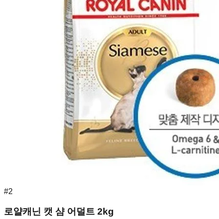
#
2
로얄캐닌 캣 샴 어덜트 2kg