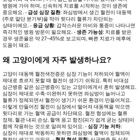
병원에 가야 하며, 신속하게 치료를 시작하는 것이 생존에
중요해요. -
급성 심장 질환
: 좌심방에서 생긴 혈전이 대동맥
(주로 말단 분기부)을 막아 뒷다리 혈류가 차단되는
상태이에요. -
응급 상황
: 갑작스러운 마비와 통증이 나타나면
즉각적인 병원 방문이 필요해요. -
생존 가능성
: 치료를 받은
경우 생존율은 약 27~45%로 보고되며, 빠른 치료가 예후에
도움이 돼요.
왜 고양이에게 자주 발생하나요?
고양이 대동맥 혈전색전증은 심장 기능이 저하되어 혈액이
제대로 흐르지 못할 때 혈전이 생기기 쉬워요. 특히 비대성
심근병증 같은 심근병증이 있는 고양이에게서 흔히 발생해요.
심장이 제대로 수축·이완하지 못하면 좌심방이 늘어나고
혈류가 정체되면서 혈전이 생기기 쉬운 환경이 만들어져요.
이렇게 만들어진 혈전이 심장에서 떨어져 대동맥을 막으면
뒷다리로 가는 혈액 공급이 차단돼요. 혈전 형성에는 혈류
정체, 혈관 내피 손상, 혈액 응고 항진(피가 쉽게 굳는 상태)이
함께 작용하는 것으로 알려져 있어요. -
심장 기능 저하
:
심장이 제대로 박동하지 못하면 좌심방에 혈액이 정체되며
혈전이 생기기 쉬워요. -
혈전 형성 위험
: 심근병증 등 심장