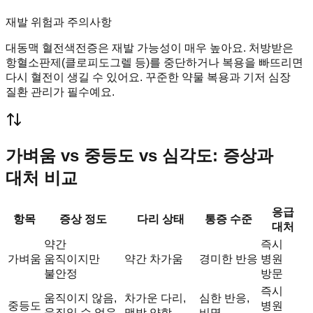
재발 위험과 주의사항
대동맥 혈전색전증은 재발 가능성이 매우 높아요. 처방받은
항혈소판제(클로피도그렐 등)를 중단하거나 복용을 빠뜨리면
다시 혈전이 생길 수 있어요. 꾸준한 약물 복용과 기저 심장
질환 관리가 필수예요.
가벼움 vs 중등도 vs 심각도: 증상과
대처 비교
응급
항목
증상 정도
다리 상태
통증 수준
대처
약간
즉시
가벼움
움직이지만
약간 차가움
경미한 반응
병원
불안정
방문
즉시
움직이지 않음,
차가운 다리,
심한 반응,
중등도
병원
움직일 수 없음
맥박 약함
비명