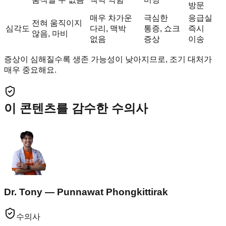
방문
매우 차가운
극심한
응급실
전혀 움직이지
심각도
다리, 맥박
통증, 쇼크
즉시
않음, 마비
없음
증상
이송
증상이 심해질수록 생존 가능성이 낮아지므로, 조기 대처가
매우 중요해요.
이 콘텐츠를 감수한 수의사
Dr. Tony — Punnawat Phongkittirak
수의사