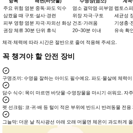
항목
해변(바닷물)
수영장(염소)
계곡
주요 위험
염분 중독·파도 익수
염소 결막염·피부염
렙토스피
삼켰을 때
구토·설사·경련
위장 자극·구토
세균성 
피부 영향
염분 자극·자외선 화상
건조·가려움
기생충·
권장 체류
30분 단위 휴식
20~30분 이내
유속 확인
체격·체력에 따라 시간은 절반으로 줄여 적용해 주세요.
꼭 챙겨야 할 안전 장비
구명조끼
:
수영을 잘하는 아이도 필수예요. 파도·물살에 체력이
담수 식수
:
목이 마르면 바닷물·수영장물을 마시기 쉬워요. 자주
펫 선크림
:
코·귀·배 등 털이 적은 부위에 반드시 반려동물 전용
그늘막
:
더운 날 직사광선 아래 오래 머물면 체온이 과도하게 올