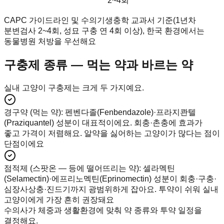
2~4회
CAPC 가이드라인 및 수의기생충학 교과서 기준(1년차
분변검사 2~4회, 성묘 구충 연 4회 이상), 한국 환경에서는
동물병원 처방을 우선해요
구충제 종류 — 먹는 약과 바르는 약
실내 고양이 구충제는 크게 두 가지예요.
경구약 (먹는 약)
:
펜벤다졸(Fenbendazole)·프라지콴텔
(Praziquantel) 성분이 대표적이에요. 회충·촌충에 효과가
좋고 가격이 저렴해요. 알약을 싫어하는 고양이가 많다는 점이
단점이에요
점적제 (스팟온 — 등에 떨어뜨리는 약)
:
셀라멕틴
(Selamectin)·에프리노멕틴(Eprinomectin) 성분이 회충·구충·
심장사상충·진드기까지 광범위하게 잡아요. 투약이 쉬워 실내
고양이에게 가장 흔히 권장돼요
수의사가 체중과 생활환경에 맞춰 약 종류와 투약 일정을
결정해요.