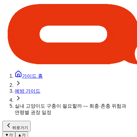
가이드 홈
예방 가이드
실내 고양이도 구충이 필요할까 — 회충·촌충 위험과
연령별 권장 일정
뒤로가기
▼
가
▲
가