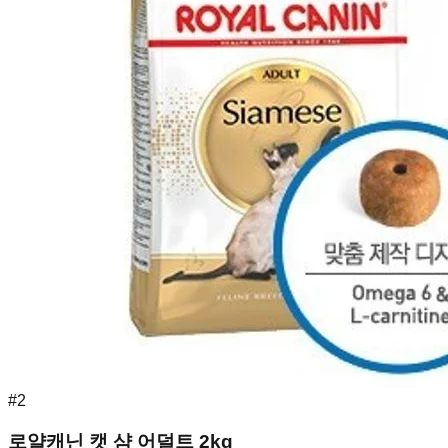
#
2
로얄캐닌 캣 샴 어덜트 2kg