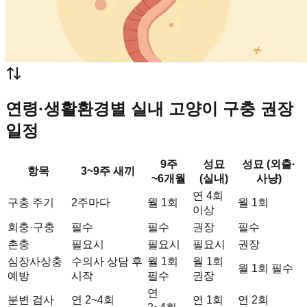
연령·생활환경별 실내 고양이 구충 권장
일정
9주
성묘
성묘 (외출·
항목
3~9주 새끼
~6개월
(실내)
사냥)
연 4회
구충 주기
2주마다
월 1회
월 1회
이상
회충·구충
필수
필수
권장
필수
촌충
필요시
필요시
필요시
권장
심장사상충
수의사 상담 후
월 1회
월 1회
월 1회 필수
예방
시작
필수
권장
연
분변 검사
연 2~4회
연 1회
연 2회