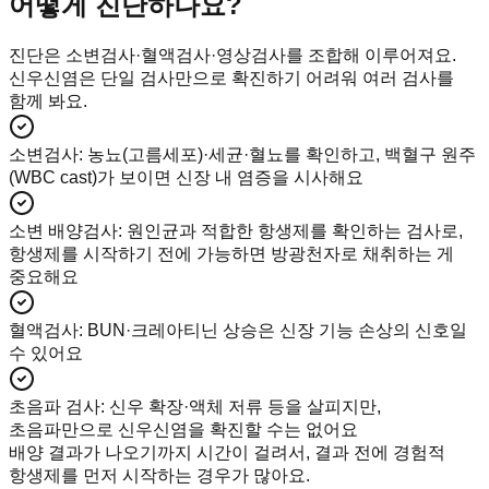
어떻게 진단하나요?
진단은 소변검사·혈액검사·영상검사를 조합해 이루어져요.
신우신염은 단일 검사만으로 확진하기 어려워 여러 검사를
함께 봐요.
소변검사
:
농뇨(고름세포)·세균·혈뇨를 확인하고, 백혈구 원주
(WBC cast)가 보이면 신장 내 염증을 시사해요
소변 배양검사
:
원인균과 적합한 항생제를 확인하는 검사로,
항생제를 시작하기 전에 가능하면 방광천자로 채취하는 게
중요해요
혈액검사
:
BUN·크레아티닌 상승은 신장 기능 손상의 신호일
수 있어요
초음파 검사
:
신우 확장·액체 저류 등을 살피지만,
초음파만으로 신우신염을 확진할 수는 없어요
배양 결과가 나오기까지 시간이 걸려서, 결과 전에 경험적
항생제를 먼저 시작하는 경우가 많아요.