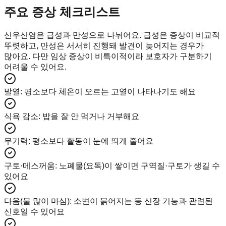
주요 증상 체크리스트
신우신염은 급성과 만성으로 나뉘어요. 급성은 증상이 비교적
뚜렷하고, 만성은 서서히 진행돼 발견이 늦어지는 경우가
많아요. 다만 임상 증상이 비특이적이라 보호자가 구분하기
어려울 수 있어요.
발열
:
평소보다 체온이 오르는 고열이 나타나기도 해요
식욕 감소
:
밥을 잘 안 먹거나 거부해요
무기력
:
평소보다 활동이 눈에 띄게 줄어요
구토·메스꺼움
:
노폐물(요독)이 쌓이면 구역질·구토가 생길 수
있어요
다음(물 많이 마심)
:
소변이 묽어지는 등 신장 기능과 관련된
신호일 수 있어요