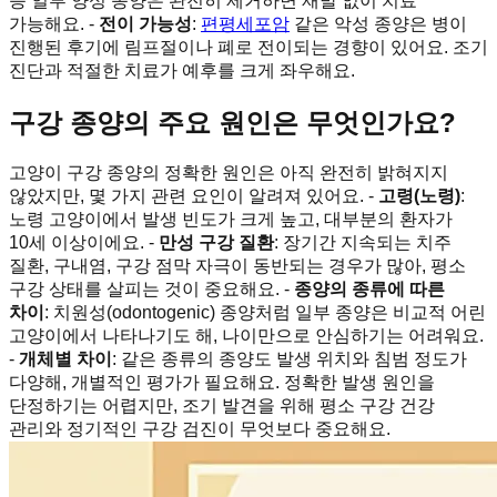
등 일부 양성 종양은 완전히 제거하면 재발 없이 치료
가능해요. -
전이 가능성
:
편평세포암
같은 악성 종양은 병이
진행된 후기에 림프절이나 폐로 전이되는 경향이 있어요. 조기
진단과 적절한 치료가 예후를 크게 좌우해요.
구강 종양의 주요 원인은 무엇인가요?
고양이 구강 종양의 정확한 원인은 아직 완전히 밝혀지지
않았지만, 몇 가지 관련 요인이 알려져 있어요. -
고령(노령)
:
노령 고양이에서 발생 빈도가 크게 높고, 대부분의 환자가
10세 이상이에요. -
만성 구강 질환
: 장기간 지속되는 치주
질환, 구내염, 구강 점막 자극이 동반되는 경우가 많아, 평소
구강 상태를 살피는 것이 중요해요. -
종양의 종류에 따른
차이
: 치원성(odontogenic) 종양처럼 일부 종양은 비교적 어린
고양이에서 나타나기도 해, 나이만으로 안심하기는 어려워요.
-
개체별 차이
: 같은 종류의 종양도 발생 위치와 침범 정도가
다양해, 개별적인 평가가 필요해요. 정확한 발생 원인을
단정하기는 어렵지만, 조기 발견을 위해 평소 구강 건강
관리와 정기적인 구강 검진이 무엇보다 중요해요.