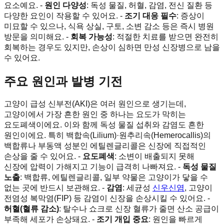
요소예요. -
원인 다양성
: 독성 물질, 허혈, 감염, 전신 질환 등
다양한 요인이 작용할 수 있어요. -
조기 대응 필수
: 증상이
미묘할 수 있으나, 식욕 상실, 구토, 소변 감소 등은 즉시 병원
방문을 의미해요. -
회복 가능성
: 적절한 치료를 받으면 완전히
회복하는 경우도 있지만, 손상이 심하면 만성 신장병으로 남을
수 있어요.
주요 원인과 발병 기전
고양이 급성 신부전(AKI)은 여러 원인으로 생기는데,
고양이에서 가장 흔한 원인 중 하나는 요도가 막히는
요도폐색이에요. 이와 함께 독성 물질 섭취와 감염도 흔한
원인이에요. 특히 백합속(Lilium)·원추리속(Hemerocallis)의
백합류나 부동액 성분인 에틸렌글리콜은 신장에 직접적인
손상을 줄 수 있어요. -
요도폐색
: 소변이 배출되지 못해
신장에 압력이 가해지고 기능이 급격히 나빠져요. -
독성 물질
노출
: 백합류, 에틸렌글리콜, 일부 약물은 고양이가 닿을 수
없는 곳에 반드시 보관해요. -
감염
: 세균성
신우신염
, 고양이
전염성 복막염(FIP) 등 감염이 신장을 손상시킬 수 있어요. -
허혈(혈류 감소)
: 탈수나 쇼크로 신장 혈류가 줄면 산소 공급이
부족해 세포가 손상돼요. -
조기 개입 중요
: 원인을 빠르게