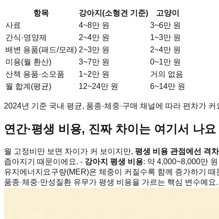
항목
강아지(소형견 기준)
고양이
사료
4~8만 원
3~6만 원
간식·영양제
2~4만 원
1~3만 원
배변 용품(패드/모래)
2~3만 원
2~4만 원
미용(월 환산)
3~7만 원
0~1만 원
산책 용품·소모품
1~2만 원
거의 없음
월 합계(평균)
12~24만 원
6~14만 원
2024년 기준 국내 평균, 품종·체중·구매 채널에 따라 편차가 커
연간·평생 비용, 진짜 차이는 여기서 나요
월 고정비만 보면 차이가 커 보이지만,
평생 비용 관점에선 격
좁아지기 때문이에요. -
강아지 평생 비용
: 약 4,000~8,000만 원
유지에너지요구량(MER)은 체중이 커질수록 함께 증가하기 때문에[
품종·체중·만성질환 유무가 평생 비용을 가르는 핵심 변수예요.