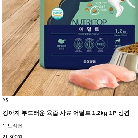
#
5
강아지 부드러운 육즙 사료 어덜트 1.2kg 1P 성견
뉴트리탑
21,300
원