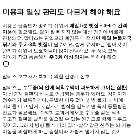
미용과 일상 관리도 다르게 해야 해요
비숑은 곱슬모가 엉키기 쉬워서
매일 5분 빗질 + 4~6주 간격
미용
이 필요해요. 털이 잘 빠지지 않는 대신 엉킴이 빠르게
진행돼요. 말티즈는 단일모라 빠짐은 더 적지만
매일 눈물자국
닦기
와
주 2~3회 빗질
이 필수예요. 짧게 유지하는 '썸머컷'이
관리가 쉬워서 보호자들이 많이 선택해요. 두 품종 모두
치아가 작고 촘촘해서
주 3회 이상 양치
는 꼭 해야 해요.
말티즈 보호자가 특히 주의할 신경계 신호
말티즈는
수두증(뇌 안에 뇌척수액이 과도하게 고이는 질환)
이 신경계 질환의 하나로 언급되는 경우가 있어요. 강아지가
정수리가 볼록하거나, 특별한 이유 없이 빙빙 돌거나, 벽에
머리를 대고 밀거나, 갑자기 발작을 일으키면 즉시 동물병원
진료가 필요해요. 수의학 교과서에서도
수두증
같은 뇌의
구조적 질환을 발작을 일으킬 수 있는 원인으로 함께 다루고
있어요. 그래서 빙빙 돌기·머리 밀기·발작 같은 신호는 뇌 기능
이상을 의심하게 하는 증상이라 가볍게 넘기지 않는 것이