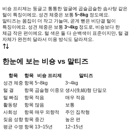
비숑 프리제는 둥글고 통통한 얼굴에 곱슬곱슬한 솜사탕 같은
털이 특징이에요. 성견 체중은 보통
5~8kg
정도예요.
말티즈는 몸집이 더 작고 가늘며, 곧게 뻗은 비단결 털이
특징이에요. 성견 체중은 보통
3~4kg
정도로, 비숑보다 한
체급 작은 편이에요. 털 색은 둘 다 순백색이 표준이지만, 털 결
자체가 완전히 달라서 미용 방식도 달라져요.
한눈에 보는 비숑 vs 말티즈
항목
항목
비숑 프리제
말티즈
성견 체중
항목
5~8kg
3~4kg
털 결
항목
곱슬형 이중모
생사(生絲)형 단일모
털 빠짐
항목
적음
매우 적음
활동량
항목
많음
보통
사회성
항목
매우 외향적
주인 집착형
짖음 성향
항목
중간
높은 편
평균 수명
항목
13~15년
12~15년