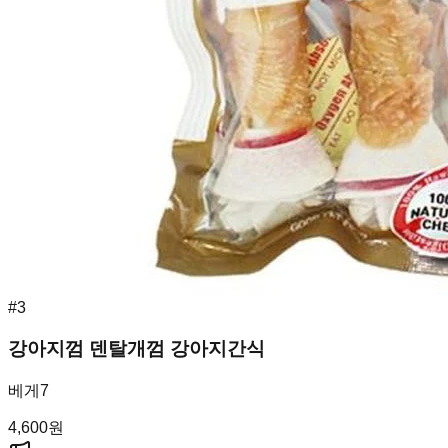
#
3
강아지껌 덴탈개껌 강아지간식
베게7
4,600
원