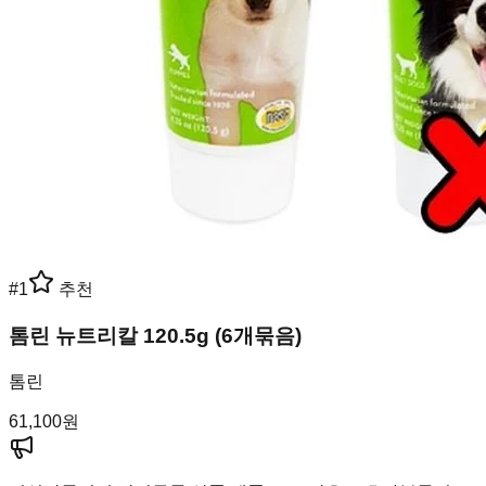
#
1
추천
톰린 뉴트리칼 120.5g (6개묶음)
톰린
61,100
원