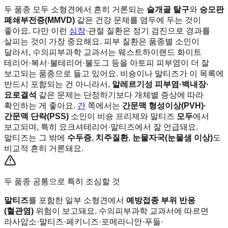
두 품종 모두 소형견에서 흔히 거론되는
슬개골 탈구
와
승모판
폐쇄부전증(MMVD)
같은 건강 문제를 염두에 두는 것이
좋아요. 다만 이런
심장
·관절 질환은 정기 검진으로 경과를
살피는 것이 가장 중요해요. 피부 질환은 품종별 소인이
달라서, 수의피부과학 교과서는 웨스트하이랜드 화이트
테리어·복서·불테리어·불도그 등을 아토피 피부염이 더 잘
보고되는 품종으로 들고 있어요. 비숑이나 말티즈가 이 목록에
반드시 포함되는 건 아니라서,
알레르기성 피부염·백내장·
요로결석
같은 문제는 단정하기보다 개체별 증상에 따라
확인하는 게 좋아요.
간
쪽에서는
간문맥 형성이상(PVH)·
간문맥 단락(PSS)
소인이 비숑 프리제와 말티즈
모두
에서
보고되며, 특히 요크셔테리어·말티즈에서 잘 언급돼요.
말티즈는 그 밖에
수두증
,
치주질환
,
눈물자국(눈물샘 이상)
도
비교적 흔히 거론돼요.
두 품종 공통으로 특히 조심할 것
말티즈
를 포함한 일부 소형견에서
예방접종 부위 반응
(혈관염)
위험이 보고돼요. 수의피부과학 교과서에 따르면
라사압소·말티즈·페키니즈·포메라니안·푸들·