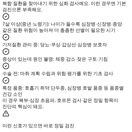
복합 질환을 찾아내기 위한 심화 검사예요. 이런 경우엔 기본
검진으론 부족해요.
7살 이상(중년·노령기)
:
나이가 들수록 심장병·신장병·종양
같은 질환 위험이 높아져 더 촘촘한 선별이 필요한 시기
기저질환 관리 중
:
당뇨·쿠싱·갑상선·심장병 보호자
증상이 있는데 원인 불명
:
체중 감소·잦은 구토·기침
수술 전
:
마취 계획 수립과 위험 평가를 위한 기초 검사
특정 품종
:
호흡기 취약 단두종, 심장병 호발 품종 등 품종별
건강 소인
이 경우 복부·심장 초음파, 호르몬 검사 같은 정밀 항목이
진단의 핵심이 돼요.
이런 신호가 있으면 바로 정밀 검진