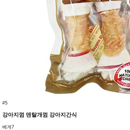
#
5
강아지껌 덴탈개껌 강아지간식
베게7