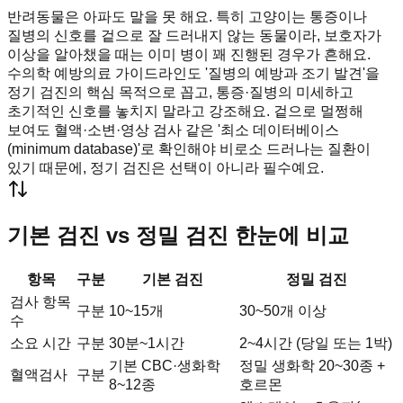
반려동물은 아파도 말을 못 해요. 특히 고양이는 통증이나
질병의 신호를 겉으로 잘 드러내지 않는 동물이라, 보호자가
이상을 알아챘을 때는 이미 병이 꽤 진행된 경우가 흔해요.
수의학 예방의료 가이드라인도 '질병의 예방과 조기 발견'을
정기 검진의 핵심 목적으로 꼽고, 통증·질병의 미세하고
초기적인 신호를 놓치지 말라고 강조해요. 겉으로 멀쩡해
보여도 혈액·소변·영상 검사 같은 '최소 데이터베이스
(minimum database)'로 확인해야 비로소 드러나는 질환이
있기 때문에, 정기 검진은 선택이 아니라 필수예요.
기본 검진 vs 정밀 검진 한눈에 비교
항목
구분
기본 검진
정밀 검진
검사 항목
구분
10~15개
30~50개 이상
수
소요 시간
구분
30분~1시간
2~4시간 (당일 또는 1박)
기본 CBC·생화학
정밀 생화학 20~30종 +
혈액검사
구분
8~12종
호르몬