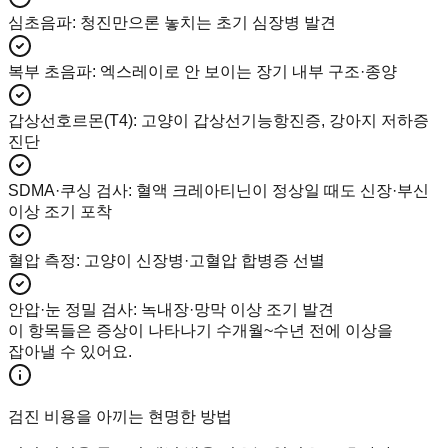
심초음파
:
청진만으론 놓치는 초기 심장병 발견
복부 초음파
:
엑스레이로 안 보이는 장기 내부 구조·종양
갑상선호르몬(T4)
:
고양이 갑상선기능항진증, 강아지 저하증
진단
SDMA·쿠싱 검사
:
혈액 크레아티닌이 정상일 때도 신장·부신
이상 조기 포착
혈압 측정
:
고양이 신장병·고혈압 합병증 선별
안압·눈 정밀 검사
:
녹내장·망막 이상 조기 발견
이 항목들은 증상이 나타나기 수개월~수년 전에 이상을
잡아낼 수 있어요.
검진 비용을 아끼는 현명한 방법