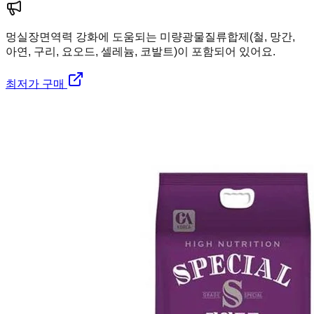
멍실장
면역력 강화에 도움되는 미량광물질류합제(철, 망간,
아연, 구리, 요오드, 셀레늄, 코발트)이 포함되어 있어요.
최저가 구매