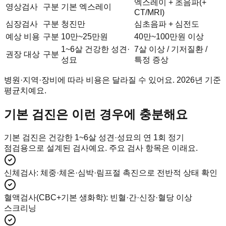
엑스레이 + 초음파(+
영상검사
구분
기본 엑스레이
CT/MRI)
심장검사
구분
청진만
심초음파 + 심전도
예상 비용
구분
10만~25만원
40만~100만원 이상
1~6살 건강한 성견·
7살 이상 / 기저질환 /
권장 대상
구분
성묘
특정 증상
병원·지역·장비에 따라 비용은 달라질 수 있어요. 2026년 기준
평균치예요.
기본 검진은 이런 경우에 충분해요
기본 검진은 건강한 1~6살 성견·성묘의 연 1회 정기
점검용으로 설계된 검사예요. 주요 검사 항목은 이래요.
신체검사
:
체중·체온·심박·림프절 촉진으로 전반적 상태 확인
혈액검사(CBC+기본 생화학)
:
빈혈·간·신장·혈당 이상
스크리닝