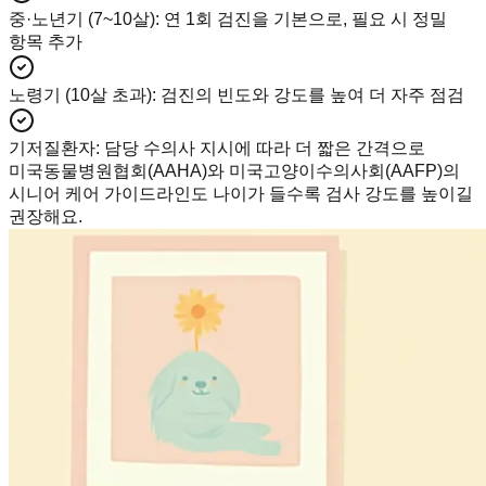
중·노년기 (7~10살)
:
연 1회 검진을 기본으로, 필요 시 정밀
항목 추가
노령기 (10살 초과)
:
검진의 빈도와 강도를 높여 더 자주 점검
기저질환자
:
담당 수의사 지시에 따라 더 짧은 간격으로
미국동물병원협회(AAHA)와 미국고양이수의사회(AAFP)의
시니어 케어 가이드라인도 나이가 들수록 검사 강도를 높이길
권장해요.