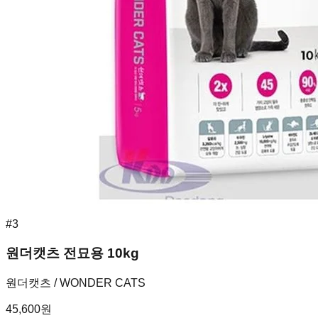
#
3
원더캣츠 전묘용 10kg
원더캣츠 / WONDER CATS
45,600
원