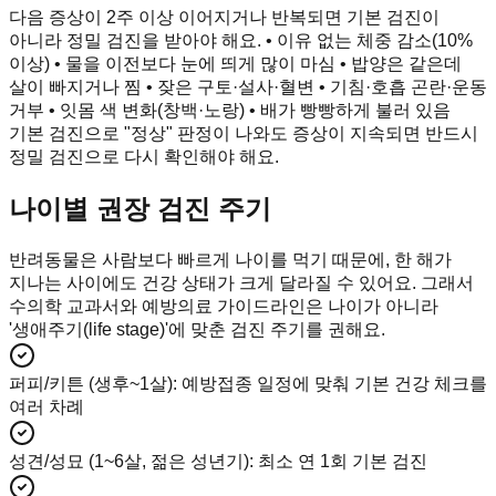
다음 증상이 2주 이상 이어지거나 반복되면 기본 검진이
아니라 정밀 검진을 받아야 해요. • 이유 없는 체중 감소(10%
이상) • 물을 이전보다 눈에 띄게 많이 마심 • 밥양은 같은데
살이 빠지거나 찜 • 잦은 구토·설사·혈변 • 기침·호흡 곤란·운동
거부 • 잇몸 색 변화(창백·노랑) • 배가 빵빵하게 불러 있음
기본 검진으로 "정상" 판정이 나와도 증상이 지속되면 반드시
정밀 검진으로 다시 확인해야 해요.
나이별 권장 검진 주기
반려동물은 사람보다 빠르게 나이를 먹기 때문에, 한 해가
지나는 사이에도 건강 상태가 크게 달라질 수 있어요. 그래서
수의학 교과서와 예방의료 가이드라인은 나이가 아니라
'생애주기(life stage)'에 맞춘 검진 주기를 권해요.
퍼피/키튼 (생후~1살)
:
예방접종 일정에 맞춰 기본 건강 체크를
여러 차례
성견/성묘 (1~6살, 젊은 성년기)
:
최소 연 1회 기본 검진