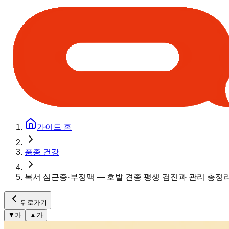
가이드 홈
품종 건강
복서 심근증·부정맥 — 호발 견종 평생 검진과 관리 총정
뒤로가기
▼
가
▲
가