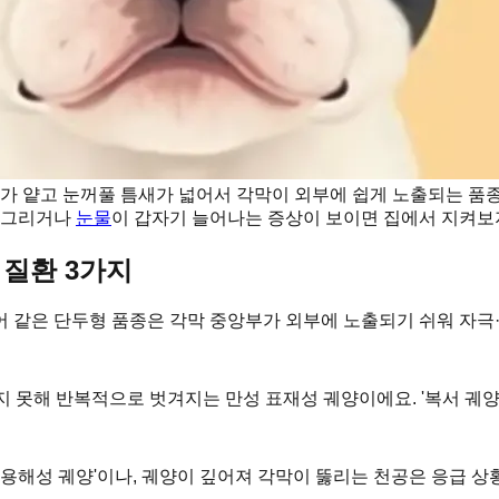
가 얕고 눈꺼풀 틈새가 넓어서 각막이 외부에 쉽게 노출되는 품종
 찡그리거나
눈물
이 갑자기 늘어나는 증상이 보이면 집에서 지켜보
질환 3가지
어 같은 단두형 품종은 각막 중앙부가 외부에 노출되기 쉬워 자극
지 못해 반복적으로 벗겨지는 만성 표재성 궤양이에요. '복서 궤양
용해성 궤양'이나, 궤양이 깊어져 각막이 뚫리는 천공은 응급 상황