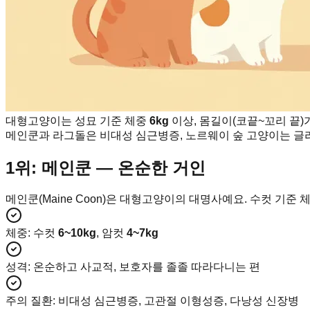
대형고양이는 성묘 기준 체중
6kg
이상, 몸길이(코끝~꼬리 끝)
메인쿤과 라그돌은 비대성 심근병증, 노르웨이 숲 고양이는 글리
1위: 메인쿤 — 온순한 거인
메인쿤(Maine Coon)은 대형고양이의 대명사예요. 수컷 기준 
체중
:
수컷
6~10kg
, 암컷
4~7kg
성격
:
온순하고 사교적, 보호자를 졸졸 따라다니는 편
주의 질환
:
비대성 심근병증, 고관절 이형성증, 다낭성 신장병