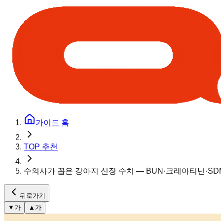
가이드 홈
TOP 추천
수의사가 꼽은 강아지 신장 수치 — BUN·크레아티닌·SD
뒤로가기
▼
가
▲
가