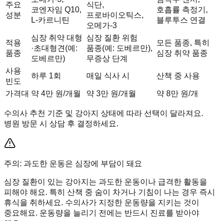
주요
식단,
코엔자임 Q10,
호흡률 측정기,
성분
프로바이오틱스,
L-카르니틴
블루투스 연결
오메가-3
심장 취약 대형
심장 질환 위험
적용
모든 품종, 특히
·초대형견(예:
품종(예: 도베르만),
품종
심장 취약 품종
도베르만)
무증상 단계
사용
하루 1회
매일 식사 시
산책 중 사용
빈도
가격대
약 4만 원/개월
약 3만 원/개월
약 8만 원/개
수의사 추천 기준 및 강아지 상태에 따라 선택이 달라져요.
병원 방문 시 상담 후 결정하세요.
주의: 과도한 운동은 심장에 부담이 돼요
심장 질환이 있는 강아지는 과도한 운동이나 급격한 활동을
피해야 해요. 특히 산책 중 숨이 차거나 기침이 나는 경우 즉시
휴식을 취하세요. 수의사가 지정한 운동량을 지키는 것이
중요해요. 운동량을 늘리기 전에는 반드시 진료를 받아야