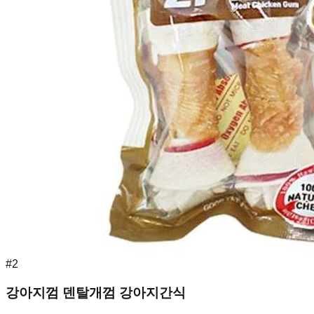
#
2
강아지껌 덴탈개껌 강아지간식